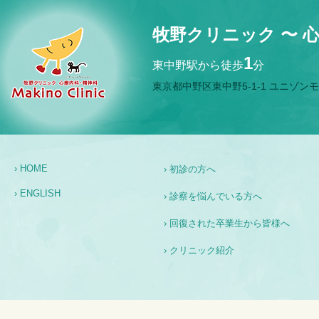
牧野クリニック 〜 
1
東中野駅から徒歩
分
東京都中野区東中野5-1-1 ユニゾンモ
› HOME
› 初診の方へ
› ENGLISH
› 診察を悩んでいる方へ
› 回復された卒業生から皆様へ
› クリニック紹介